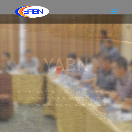
Misi
“Melalui kemitraan, Yayasan ABN mendukung masyarakat
bahasa di seluruh Nusantara sehingga mereka memiliki
Alkitab serta bahan-bahan pemuridan dan pendidikan
multibahasa dalam bahasa yang paling dimengerti dan media
yang tepat guna.”