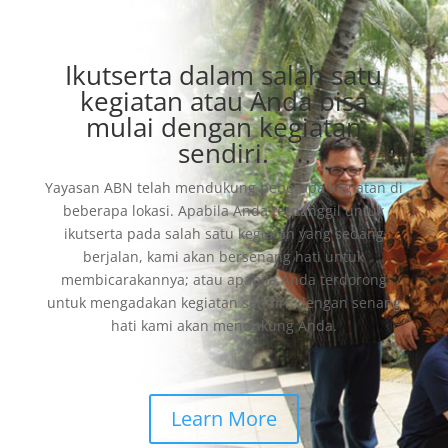
Ikutserta dalam salah satu
kegiatan atau Anda bisa
mulai dengan kegiatan
sendiri.
Yayasan ABN telah mendukung beberapa kegiatan di
beberapa lokasi. Apabila Anda terpanggil untuk
ikutserta pada salah satu kegiatan yang sedang
berjalan, kami akan bersenang hati untuk
membicarakannya; atau apabila Anda terdorong
untuk mengadakan kegiatan sendiri, dengan senang
hati kami akan mendukung Anda.
Learn More